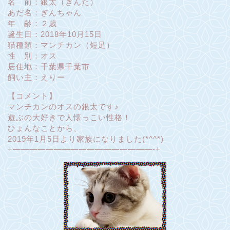
名 前：銀太（ぎんた）
あだ名：ぎんちゃん
年 齢：２歳
誕生日：2018年10月15日
猫種類：マンチカン（短足）
性 別：オス
居住地：千葉県千葉市
飼い主：えりー
【コメント】
マンチカンのオスの銀太です♪
遊ぶの大好きで人懐っこい性格！
ひょんなことから、
2019年1月5日より家族になりました(*^^*)
+—————————————————-+