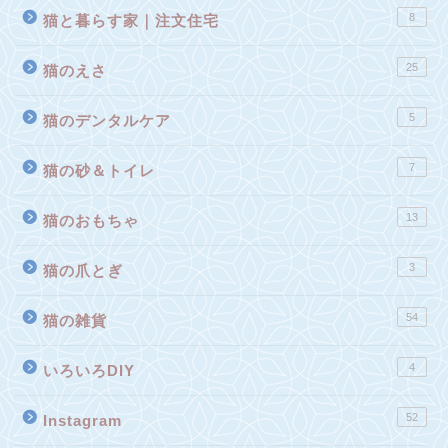
8
猫と暮らす家｜注文住宅
25
猫のえさ
5
猫のデンタルケア
7
猫の砂＆トイレ
13
猫のおもちゃ
3
猫の爪とぎ
54
猫の雑貨
4
いろいろDIY
52
Instagram