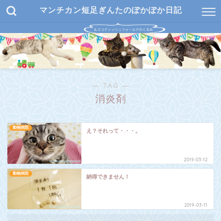
マンチカン短足ぎんたのぽかぽか日記
― TAG ―
消炎剤
動物病院
え？それって・・・。
2019-03-12
動物病院
納得できません！
2019-03-11