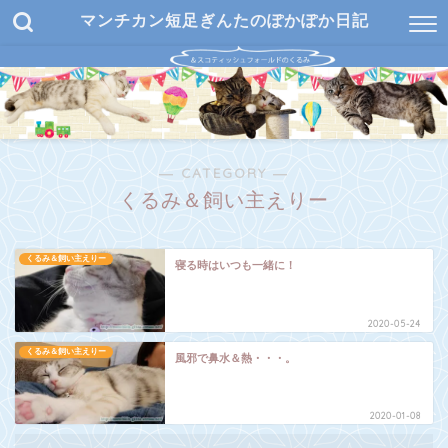
マンチカン短足ぎんたのぽかぽか日記
― CATEGORY ―
くるみ＆飼い主えりー
くるみ＆飼い主えりー
寝る時はいつも一緒に！
2020-05-24
くるみ＆飼い主えりー
風邪で鼻水＆熱・・・。
2020-01-08