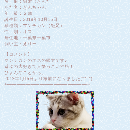
名 前：銀太（ぎんた）
あだ名：ぎんちゃん
年 齢：２歳
誕生日：2018年10月15日
猫種類：マンチカン（短足）
性 別：オス
居住地：千葉県千葉市
飼い主：えりー
【コメント】
マンチカンのオスの銀太です♪
遊ぶの大好きで人懐っこい性格！
ひょんなことから、
2019年1月5日より家族になりました(*^^*)
+—————————————————-+