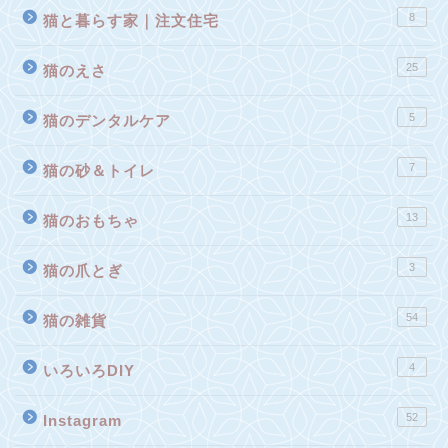
8
猫と暮らす家｜注文住宅
25
猫のえさ
5
猫のデンタルケア
7
猫の砂＆トイレ
13
猫のおもちゃ
3
猫の爪とぎ
54
猫の雑貨
4
いろいろDIY
52
Instagram