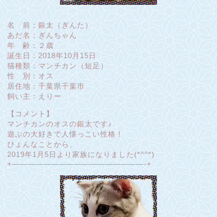
名 前：銀太（ぎんた）
あだ名：ぎんちゃん
年 齢：２歳
誕生日：2018年10月15日
猫種類：マンチカン（短足）
性 別：オス
居住地：千葉県千葉市
飼い主：えりー
【コメント】
マンチカンのオスの銀太です♪
遊ぶの大好きで人懐っこい性格！
ひょんなことから、
2019年1月5日より家族になりました(*^^*)
+—————————————————-+