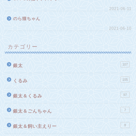
2021-06-11
のら猫ちゃん
2021-06-10
カテゴリー
107
銀太
105
くるみ
97
銀太＆くるみ
7
銀太＆ごんちゃん
8
銀太＆飼い主えりー