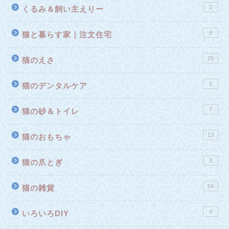
2
くるみ＆飼い主えりー
8
猫と暮らす家｜注文住宅
25
猫のえさ
5
猫のデンタルケア
7
猫の砂＆トイレ
13
猫のおもちゃ
3
猫の爪とぎ
54
猫の雑貨
4
いろいろDIY