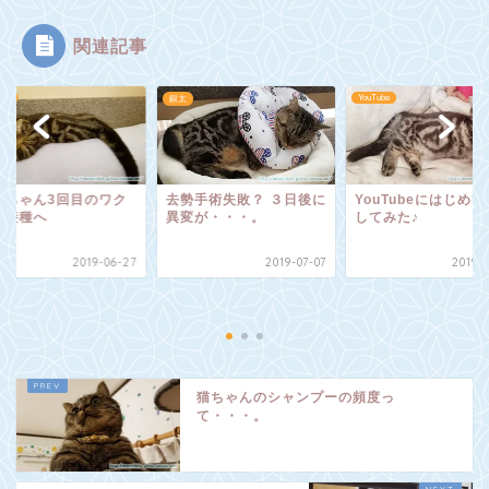
関連記事
ube
YouTube
銀太
んちゃん3回目のワク
去勢手術失敗？ ３日後に
YouTubeにはじめて
ン接種へ
異変が・・・。
してみた♪
2019-06-27
2019-07-07
2019-0
猫ちゃんのシャンプーの頻度っ
て・・・。