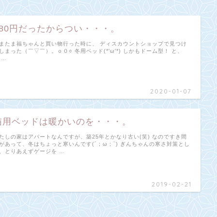
980円だったからつい・・・。
またま福ちゃんと買い物行った時に、 ディスカウントショップで見つけ
しまった（￣▽￣）。ｏ０○ 冬用ベッド(*'ω'*) しかもドーム型！ と、
 …
2020-01-07
猫用ベッドは暖かいのを・・・。
たしの家はアパートなんですが、築25年とかなり古い(笑) なのですき間
があって、冬はちょっと寒いんです(´；ω；`) ぎんちゃんの寒さ対策とし
、とりあえずゲージを …
2019-02-21