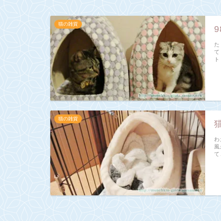
猫の雑貨
た
て
ト
猫の雑貨
わ
風
て