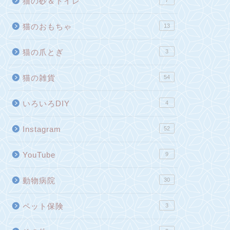
猫の砂＆トイレ
7
猫のおもちゃ
13
猫の爪とぎ
3
猫の雑貨
54
いろいろDIY
4
Instagram
52
YouTube
9
動物病院
30
ペット保険
3