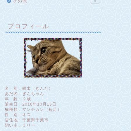
その他
9
プロフィール
名 前：銀太（ぎんた）
あだ名：ぎんちゃん
年 齢：２歳
誕生日：2018年10月15日
猫種類：マンチカン（短足）
性 別：オス
居住地：千葉県千葉市
飼い主：えりー