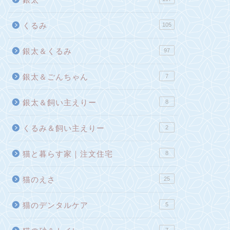
くるみ
105
銀太＆くるみ
97
銀太＆ごんちゃん
7
銀太＆飼い主えりー
8
くるみ＆飼い主えりー
2
猫と暮らす家｜注文住宅
8
猫のえさ
25
猫のデンタルケア
5