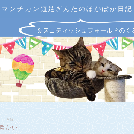
マンチカン短足ぎんたのぽかぽか日記
― TAG ―
暖かい