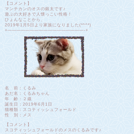
【コメント】
マンチカンのオスの銀太です♪
遊ぶの大好きで人懐っこい性格！
ひょんなことから、
2019年1月5日より家族になりました(*^^*)
+—————————————————-+
名 前：くるみ
あだ名：くるみちゃん
年 齢：２歳
誕生日：2019年6月1日
猫種類：スコティッシュフォールド
性 別：メス
【コメント】
スコティッシュフォールドのメスのくるみです♪