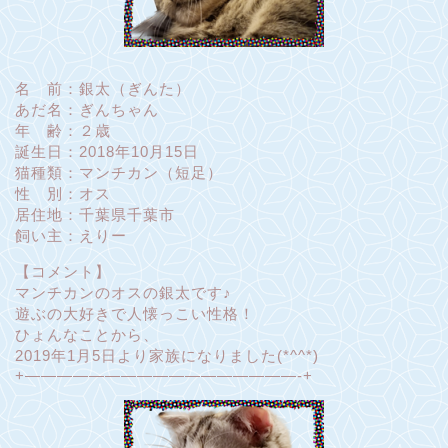
名 前：銀太（ぎんた）
あだ名：ぎんちゃん
年 齢：２歳
誕生日：2018年10月15日
猫種類：マンチカン（短足）
性 別：オス
居住地：千葉県千葉市
飼い主：えりー
【コメント】
マンチカンのオスの銀太です♪
遊ぶの大好きで人懐っこい性格！
ひょんなことから、
2019年1月5日より家族になりました(*^^*)
+—————————————————-+