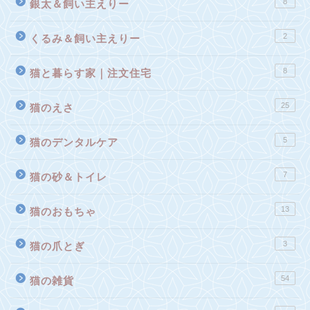
8
銀太＆飼い主えりー
2
くるみ＆飼い主えりー
8
猫と暮らす家｜注文住宅
25
猫のえさ
5
猫のデンタルケア
7
猫の砂＆トイレ
13
猫のおもちゃ
3
猫の爪とぎ
54
猫の雑貨