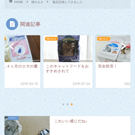
HOME
猫のえさ
返品交換してきました
関連記事
えさ
猫のえさ
猫のえさ
のキャットフードをお
完全拒否！
子猫３,４ヶ月のエサ
すめされて
は？
2019-07-24
2020-09-05
2019-
これいい感じだね♪