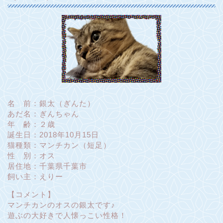
名 前：銀太（ぎんた）
あだ名：ぎんちゃん
年 齢：２歳
誕生日：2018年10月15日
猫種類：マンチカン（短足）
性 別：オス
居住地：千葉県千葉市
飼い主：えりー
【コメント】
マンチカンのオスの銀太です♪
遊ぶの大好きで人懐っこい性格！