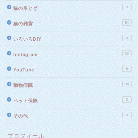
3
猫の爪とぎ
54
猫の雑貨
4
いろいろDIY
52
Instagram
9
YouTube
30
動物病院
3
ペット保険
9
その他
プロフィール