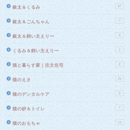
97
銀太＆くるみ
7
銀太＆ごんちゃん
8
銀太＆飼い主えりー
2
くるみ＆飼い主えりー
8
猫と暮らす家｜注文住宅
25
猫のえさ
5
猫のデンタルケア
7
猫の砂＆トイレ
13
猫のおもちゃ