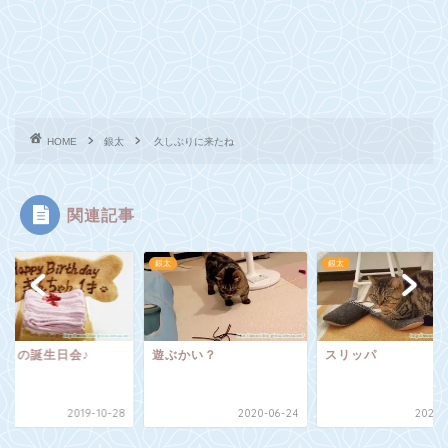
HOME
銀太
久しぶりに来たね
関連記事
銀太
銀太
回目の誕生日会♪
遊ぶかい？
スリッパ
2019-10-28
2020-06-24
2021-