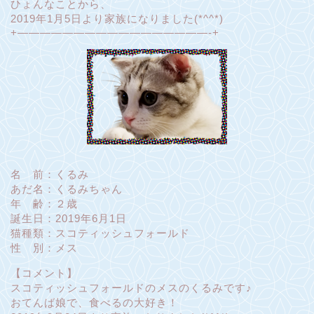
ひょんなことから、
2019年1月5日より家族になりました(*^^*)
+—————————————————-+
名 前：くるみ
あだ名：くるみちゃん
年 齢：２歳
誕生日：2019年6月1日
猫種類：スコティッシュフォールド
性 別：メス
【コメント】
スコティッシュフォールドのメスのくるみです♪
おてんば娘で、食べるの大好き！