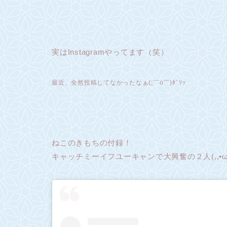
実はInstagramやってます（笑）
最近、全然投稿してなかったなぁ(;￣o￣)ﾎﾞｿｯ
ねこのきもちの付録！
キャッチミーイフユーキャンで大興奮の２人(,,•ω•,