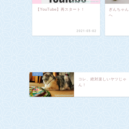
！
【YouTube】再スタート！
ぎんちゃん
へ
2021-04-01
2021-03-02
コレ、絶対楽しいヤツじゃ
ん！