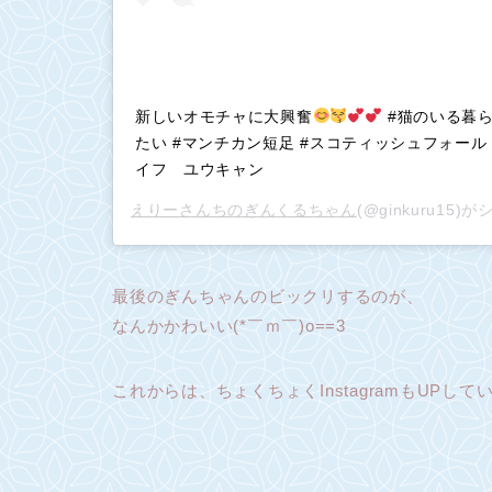
新しいオモチャに大興奮
#猫のいる暮ら
たい #マンチカン短足 #スコティッシュフォー
イフ ユウキャン
えりーさんちのぎんくるちゃん
(@ginkuru15
最後のぎんちゃんのビックリするのが、
なんかかわいい(*￣ｍ￣)o==3
これからは、ちょくちょくInstagramもUPしていきます