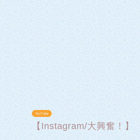
YouTube
【Instagram/大興奮！】