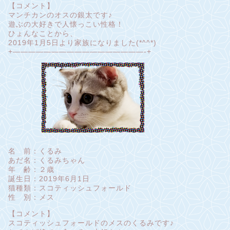
【コメント】
マンチカンのオスの銀太です♪
遊ぶの大好きで人懐っこい性格！
ひょんなことから、
2019年1月5日より家族になりました(*^^*)
+—————————————————-+
名 前：くるみ
あだ名：くるみちゃん
年 齢：２歳
誕生日：2019年6月1日
猫種類：スコティッシュフォールド
性 別：メス
【コメント】
スコティッシュフォールドのメスのくるみです♪