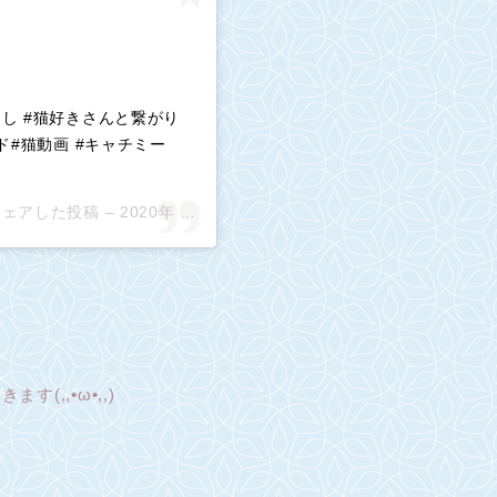
し #猫好きさんと繋がり
ルド#猫動画 #キャチミー
)がシェアした投稿 –
2020年 7月月15日午前3時43分PDT
(,,•ω•,,)