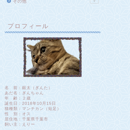
その他
9
プロフィール
名 前：銀太（ぎんた）
あだ名：ぎんちゃん
年 齢：２歳
誕生日：2018年10月15日
猫種類：マンチカン（短足）
性 別：オス
居住地：千葉県千葉市
飼い主：えりー