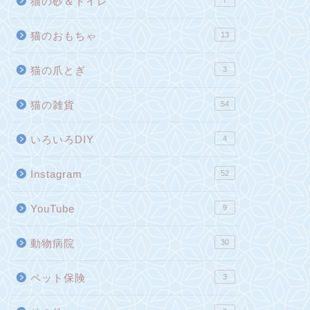
猫の砂＆トイレ
7
猫のおもちゃ
13
猫の爪とぎ
3
猫の雑貨
54
いろいろDIY
4
Instagram
52
YouTube
9
動物病院
30
ペット保険
3