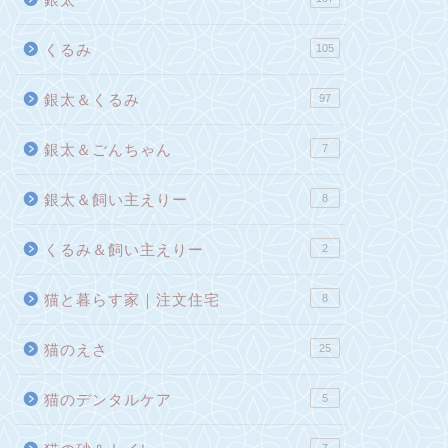
くるみ
105
銀太＆くるみ
97
銀太＆ごんちゃん
7
銀太＆飼い主えりー
8
くるみ＆飼い主えりー
2
猫と暮らす家｜注文住宅
8
猫のえさ
25
猫のデンタルケア
5