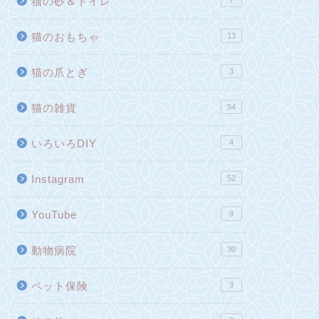
猫の砂＆トイレ
7
猫のおもちゃ
13
猫の爪とぎ
3
猫の雑貨
54
いろいろDIY
4
Instagram
52
YouTube
9
動物病院
30
ペット保険
3