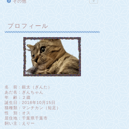
その他
9
プロフィール
名 前：銀太（ぎんた）
あだ名：ぎんちゃん
年 齢：２歳
誕生日：2018年10月15日
猫種類：マンチカン（短足）
性 別：オス
居住地：千葉県千葉市
飼い主：えりー