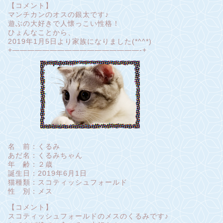
【コメント】
マンチカンのオスの銀太です♪
遊ぶの大好きで人懐っこい性格！
ひょんなことから、
2019年1月5日より家族になりました(*^^*)
+—————————————————-+
名 前：くるみ
あだ名：くるみちゃん
年 齢：２歳
誕生日：2019年6月1日
猫種類：スコティッシュフォールド
性 別：メス
【コメント】
スコティッシュフォールドのメスのくるみです♪