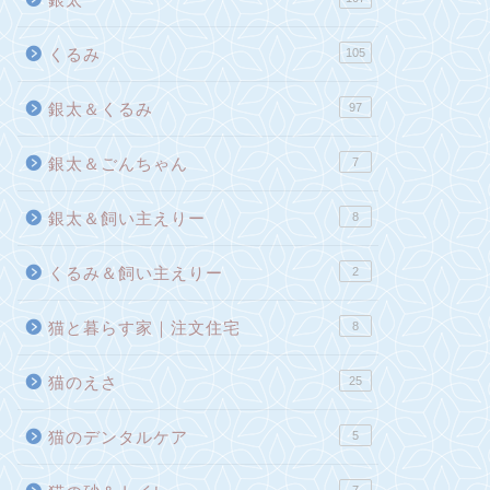
くるみ
105
銀太＆くるみ
97
銀太＆ごんちゃん
7
銀太＆飼い主えりー
8
くるみ＆飼い主えりー
2
猫と暮らす家｜注文住宅
8
猫のえさ
25
猫のデンタルケア
5