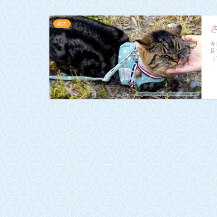
銀太
今
足
（