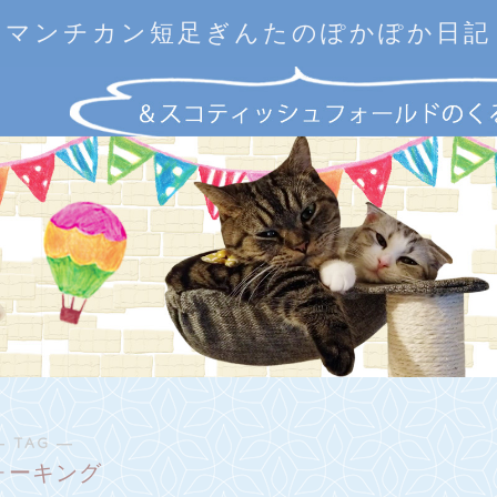
マンチカン短足ぎんたのぽかぽか日記
― TAG ―
ォーキング