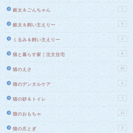
7
銀太＆ごんちゃん
8
銀太＆飼い主えりー
2
くるみ＆飼い主えりー
8
猫と暮らす家｜注文住宅
25
猫のえさ
5
猫のデンタルケア
7
猫の砂＆トイレ
13
猫のおもちゃ
3
猫の爪とぎ