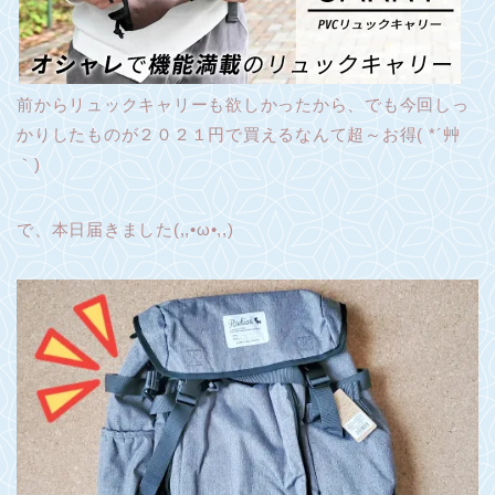
前からリュックキャリーも欲しかったから、でも今回しっ
かりしたものが２０２１円で買えるなんて超～お得( *´艸
｀)
で、本日届きました(,,•ω•,,)