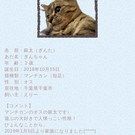
名 前：銀太（ぎんた）
あだ名：ぎんちゃん
年 齢：２歳
誕生日：2018年10月15日
猫種類：マンチカン（短足）
性 別：オス
居住地：千葉県千葉市
飼い主：えりー
【コメント】
マンチカンのオスの銀太です♪
遊ぶの大好きで人懐っこい性格！
ひょんなことから、
2019年1月5日より家族になりました(*^^*)