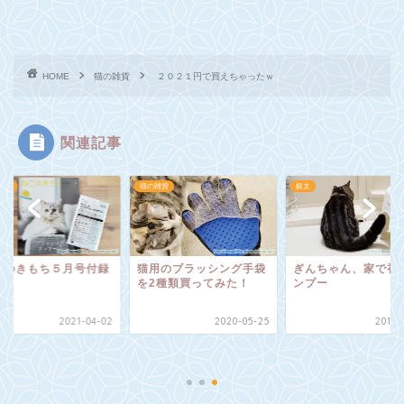
HOME
猫の雑貨
２０２１円で買えちゃったｗ
関連記事
雑貨
銀太
猫の雑貨
用のブラッシング手袋
ぎんちゃん、家で初シャ
2種類買ってみた！
ンプー
2020-05-25
2019-07-19
ねこのきもち５月号
2021-0