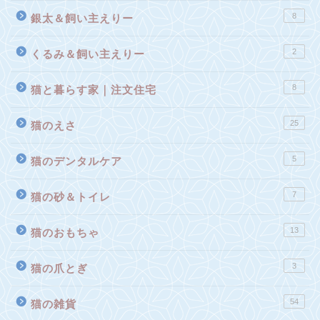
8
銀太＆飼い主えりー
2
くるみ＆飼い主えりー
8
猫と暮らす家｜注文住宅
25
猫のえさ
5
猫のデンタルケア
7
猫の砂＆トイレ
13
猫のおもちゃ
3
猫の爪とぎ
54
猫の雑貨