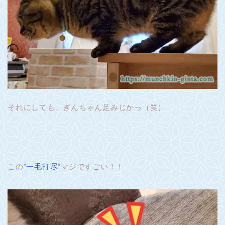
それにしても、ぎんちゃん足みじかっ（笑）
この”
一毛打尽
”マジですごい！！