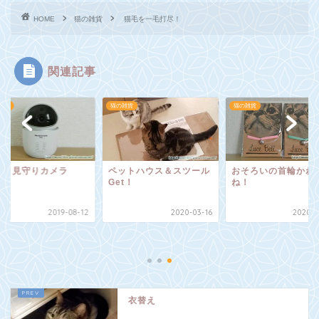
HOME
猫の雑貨
猫毛を一毛打尽！
関連記事
雑貨
猫の雑貨
猫の雑貨
ット見守りカメラ
ペットハウス＆スツール
おそろいの首輪かわ
Get！
ね！
2019-08-12
2020-03-16
2020-0
衣替え