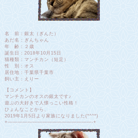
名 前：銀太（ぎんた）
あだ名：ぎんちゃん
年 齢：２歳
誕生日：2018年10月15日
猫種類：マンチカン（短足）
性 別：オス
居住地：千葉県千葉市
飼い主：えりー
【コメント】
マンチカンのオスの銀太です♪
遊ぶの大好きで人懐っこい性格！
ひょんなことから、
2019年1月5日より家族になりました(*^^*)
+—————————————————-+