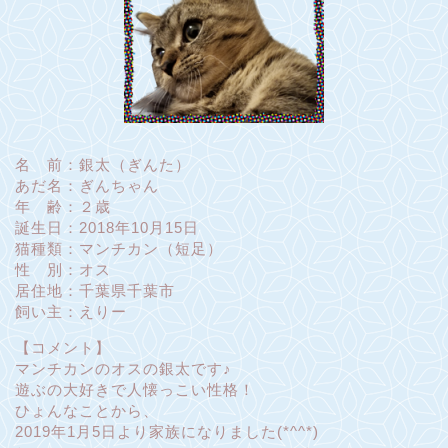
名 前：銀太（ぎんた）
あだ名：ぎんちゃん
年 齢：２歳
誕生日：2018年10月15日
猫種類：マンチカン（短足）
性 別：オス
居住地：千葉県千葉市
飼い主：えりー
【コメント】
マンチカンのオスの銀太です♪
遊ぶの大好きで人懐っこい性格！
ひょんなことから、
2019年1月5日より家族になりました(*^^*)