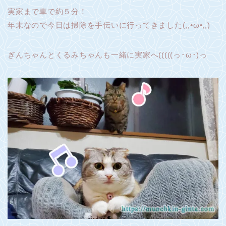
実家まで車で約５分！
年末なので今日は掃除を手伝いに行ってきました(,,•ω•,,)
ぎんちゃんとくるみちゃんも一緒に実家へ(((((っ･ω･)っ