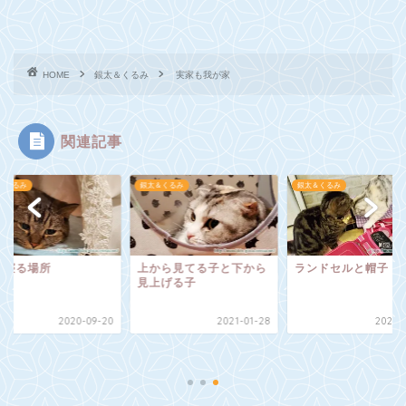
HOME
銀太＆くるみ
実家も我が家
関連記事
＆くるみ
銀太＆くるみ
銀太＆くるみ
の寝る場所
上から見てる子と下から
ランドセルと帽子
見上げる子
2020-09-20
2021-01-28
2020-0