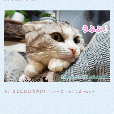
また３１日には実家に行くから楽しみだね(,,•ω•,,)