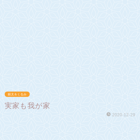
銀太＆くるみ
実家も我が家
2020-12-29