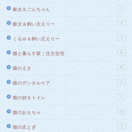
7
銀太＆ごんちゃん
8
銀太＆飼い主えりー
2
くるみ＆飼い主えりー
8
猫と暮らす家｜注文住宅
25
猫のえさ
5
猫のデンタルケア
7
猫の砂＆トイレ
13
猫のおもちゃ
3
猫の爪とぎ