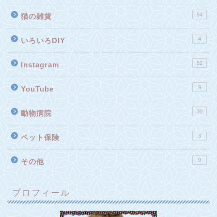
54
猫の雑貨
4
いろいろDIY
52
Instagram
9
YouTube
30
動物病院
3
ペット保険
9
その他
プロフィール