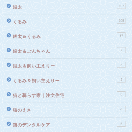
107
銀太
105
くるみ
97
銀太＆くるみ
7
銀太＆ごんちゃん
8
銀太＆飼い主えりー
2
くるみ＆飼い主えりー
8
猫と暮らす家｜注文住宅
25
猫のえさ
5
猫のデンタルケア