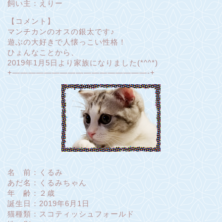
飼い主：えりー
【コメント】
マンチカンのオスの銀太です♪
遊ぶの大好きで人懐っこい性格！
ひょんなことから、
2019年1月5日より家族になりました(*^^*)
+—————————————————-+
名 前：くるみ
あだ名：くるみちゃん
年 齢：２歳
誕生日：2019年6月1日
猫種類：スコティッシュフォールド