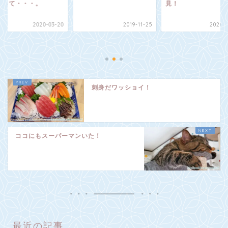
見！
2019-11-25
2020-08-12
猫ちゃんのシャンプ
頻度って・・・。
2020-0
刺身だワッショイ！
ココにもスーパーマンいた！
最近の記事