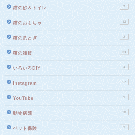
7
猫の砂＆トイレ
13
猫のおもちゃ
3
猫の爪とぎ
54
猫の雑貨
4
いろいろDIY
52
Instagram
9
YouTube
30
動物病院
3
ペット保険