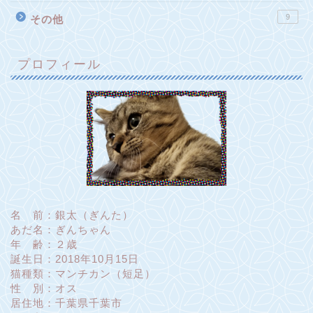
9
その他
プロフィール
名 前：銀太（ぎんた）
あだ名：ぎんちゃん
年 齢：２歳
誕生日：2018年10月15日
猫種類：マンチカン（短足）
性 別：オス
居住地：千葉県千葉市