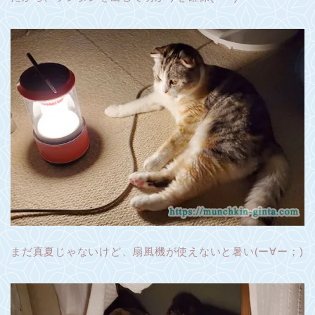
まだ真夏じゃないけど、扇風機が使えないと暑い(ー∀ー；)