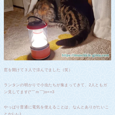
窓を開けて３人で涼んでました（笑）
ランタンの明かりで小虫たちが集まってきて、2人ともガ
ン見してます(*￣ｍ￣)o==3
やっぱり普通に電気を使えることは、なんとありがたいこ
とか(-∧-)