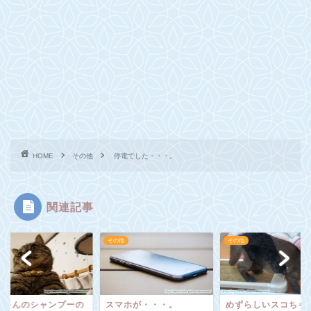
HOME
その他
停電でした・・・。
関連記事
他
その他
その他
マホが・・・。
めずらしいスコちゃん発