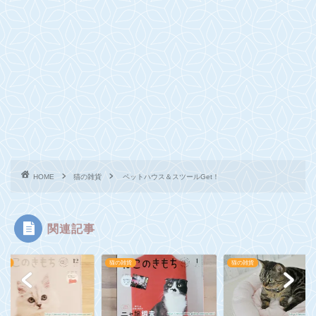
HOME
猫の雑貨
ペットハウス＆スツールGet！
関連記事
雑貨
猫の雑貨
猫の雑貨