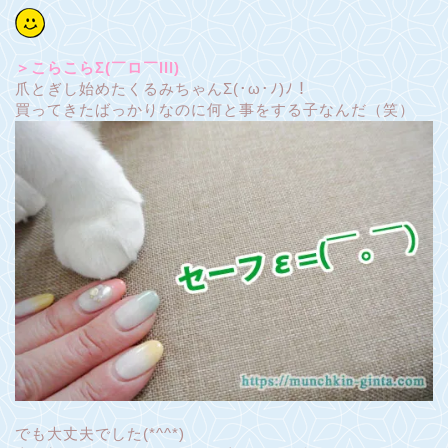
＞こらこらΣ(￣ロ￣lll)
爪とぎし始めたくるみちゃんΣ(･ω･ﾉ)ﾉ！
買ってきたばっかりなのに何と事をする子なんだ（笑）
でも大丈夫でした(*^^*)