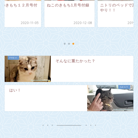
このきもち１２月号付
ねこのきもち1月号付録
ニトリのベッドで夏
やり！！
2020-11-05
2020-12-08
2019-0
そんなに重たかった？
はい！