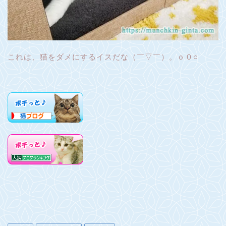
これは、猫をダメにするイスだな（￣▽￣）。ｏ０○