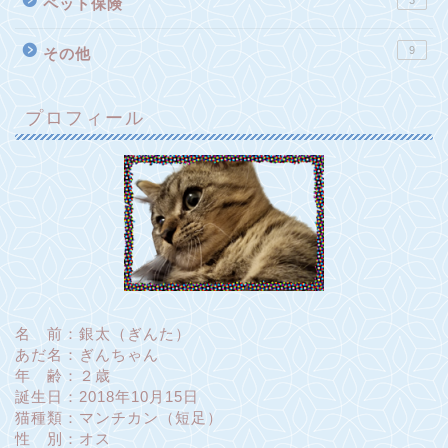
3
ペット保険
9
その他
プロフィール
名 前：銀太（ぎんた）
あだ名：ぎんちゃん
年 齢：２歳
誕生日：2018年10月15日
猫種類：マンチカン（短足）
性 別：オス