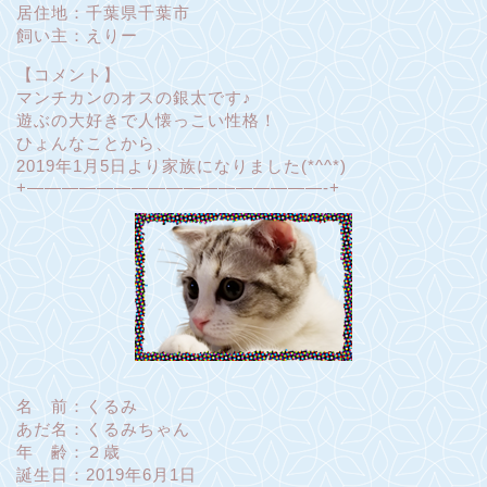
居住地：千葉県千葉市
飼い主：えりー
【コメント】
マンチカンのオスの銀太です♪
遊ぶの大好きで人懐っこい性格！
ひょんなことから、
2019年1月5日より家族になりました(*^^*)
+—————————————————-+
名 前：くるみ
あだ名：くるみちゃん
年 齢：２歳
誕生日：2019年6月1日