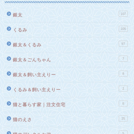
107
銀太
105
くるみ
97
銀太＆くるみ
7
銀太＆ごんちゃん
8
銀太＆飼い主えりー
2
くるみ＆飼い主えりー
8
猫と暮らす家｜注文住宅
25
猫のえさ
5