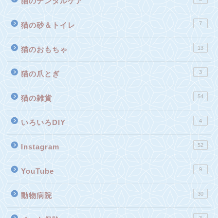
猫のデンタルケア
7
猫の砂＆トイレ
13
猫のおもちゃ
3
猫の爪とぎ
54
猫の雑貨
4
いろいろDIY
52
Instagram
9
YouTube
30
動物病院