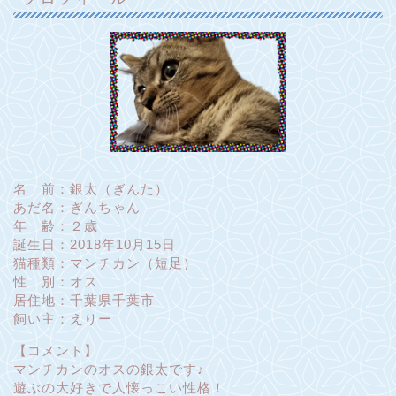
名 前：銀太（ぎんた）
あだ名：ぎんちゃん
年 齢：２歳
誕生日：2018年10月15日
猫種類：マンチカン（短足）
性 別：オス
居住地：千葉県千葉市
飼い主：えりー
【コメント】
マンチカンのオスの銀太です♪
遊ぶの大好きで人懐っこい性格！