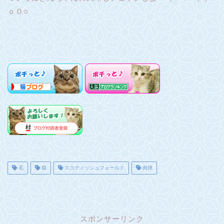
ｏ０○
毛
猫
スコティッシュフォールド
肉球
スポンサーリンク