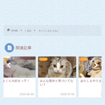
HOME
くるみ
カットしないとね！
関連記事
み
くるみ
くるみ
まくら大好きっ子！
みんな意外と気づいてな
あたしもやりますか
い？
2020-06-03
2020-07-03
2020-0