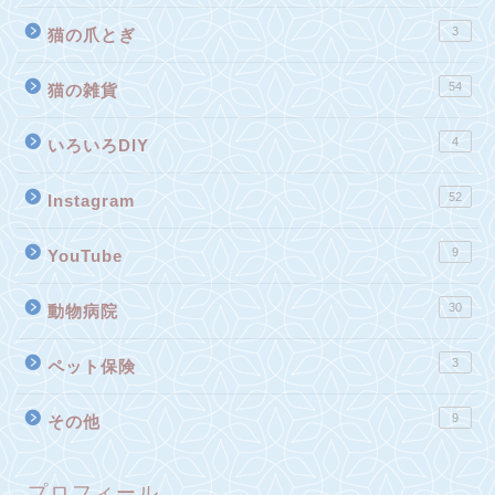
3
猫の爪とぎ
54
猫の雑貨
4
いろいろDIY
52
Instagram
9
YouTube
30
動物病院
3
ペット保険
9
その他
プロフィール