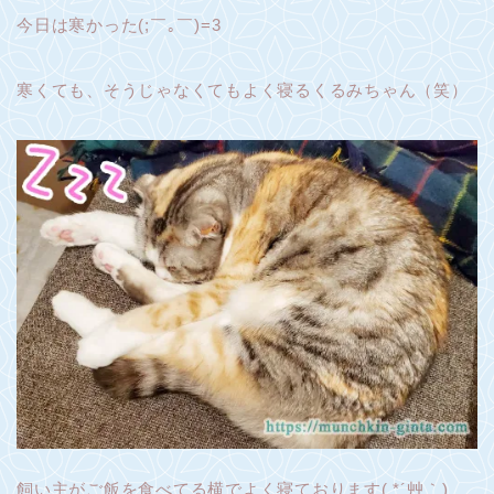
今日は寒かった(;￣｡￣)=3
寒くても、そうじゃなくてもよく寝るくるみちゃん（笑）
飼い主がご飯を食べてる横でよく寝ております( *´艸｀)