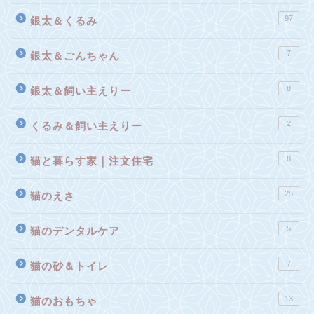
97
銀太＆くるみ
7
銀太＆ごんちゃん
8
銀太＆飼い主えりー
2
くるみ＆飼い主えりー
8
猫と暮らす家｜注文住宅
25
猫のえさ
5
猫のデンタルケア
7
猫の砂＆トイレ
13
猫のおもちゃ