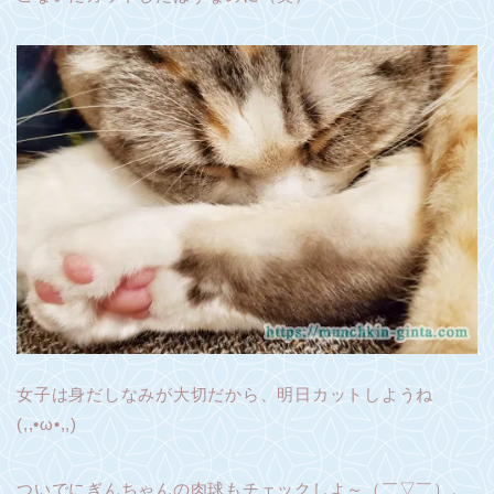
女子は身だしなみが大切だから、明日カットしようね
(,,•ω•,,)
ついでにぎんちゃんの肉球もチェックしよ～（￣▽￣）。