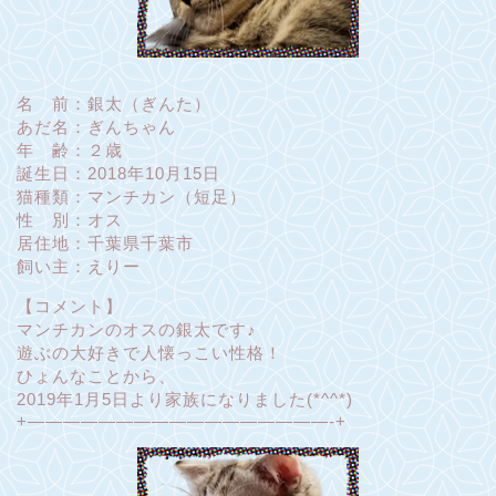
名 前：銀太（ぎんた）
あだ名：ぎんちゃん
年 齢：２歳
誕生日：2018年10月15日
猫種類：マンチカン（短足）
性 別：オス
居住地：千葉県千葉市
飼い主：えりー
【コメント】
マンチカンのオスの銀太です♪
遊ぶの大好きで人懐っこい性格！
ひょんなことから、
2019年1月5日より家族になりました(*^^*)
+—————————————————-+