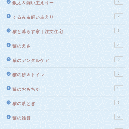
8
銀太＆飼い主えりー
2
くるみ＆飼い主えりー
8
猫と暮らす家｜注文住宅
25
猫のえさ
5
猫のデンタルケア
7
猫の砂＆トイレ
13
猫のおもちゃ
3
猫の爪とぎ
54
猫の雑貨