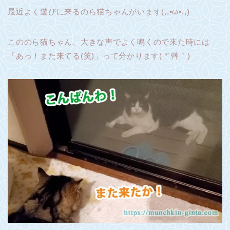
最近よく遊びに来るのら猫ちゃんがいます(,,•ω•,,)
こののら猫ちゃん、大きな声でよく鳴くので来た時には
「あっ！また来てる(笑)」って分かります( *´艸｀)