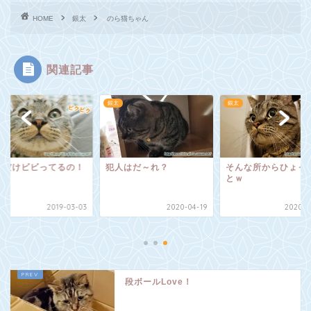
HOME
銀太
のら猫ちゃん
関連記事
銀太
銀太
んだけビビってるの！
犯人はだ～れ？
そんな所からひょっ
とｗ
2019-03-03
2020-04-19
2020-0
段ボールLove！