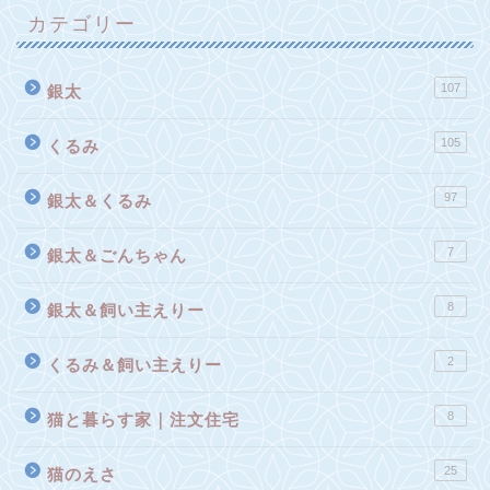
カテゴリー
107
銀太
105
くるみ
97
銀太＆くるみ
7
銀太＆ごんちゃん
8
銀太＆飼い主えりー
2
くるみ＆飼い主えりー
8
猫と暮らす家｜注文住宅
25
猫のえさ