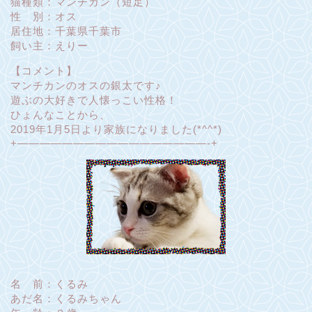
猫種類：マンチカン（短足）
性 別：オス
居住地：千葉県千葉市
飼い主：えりー
【コメント】
マンチカンのオスの銀太です♪
遊ぶの大好きで人懐っこい性格！
ひょんなことから、
2019年1月5日より家族になりました(*^^*)
+—————————————————-+
名 前：くるみ
あだ名：くるみちゃん