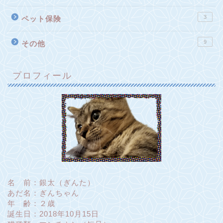
3
ペット保険
9
その他
プロフィール
名 前：銀太（ぎんた）
あだ名：ぎんちゃん
年 齢：２歳
誕生日：2018年10月15日