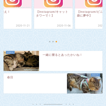
出迎え！
【Instagram/キャット
【Instagram/ビニ
タワーで！】
袋に夢中】
2020-11-21
2020-11-06
2020-1
一緒に寝るとあったかいね！
命日