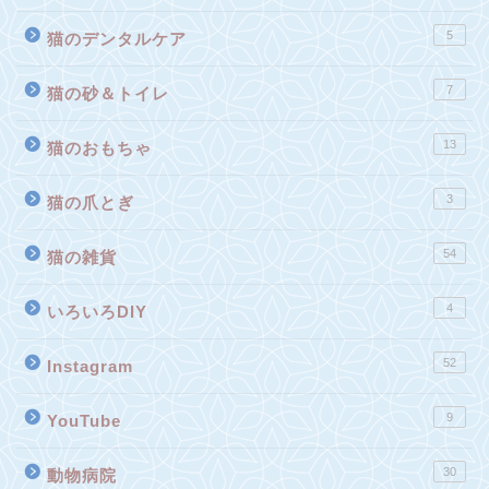
5
猫のデンタルケア
7
猫の砂＆トイレ
13
猫のおもちゃ
3
猫の爪とぎ
54
猫の雑貨
4
いろいろDIY
52
Instagram
9
YouTube
30
動物病院