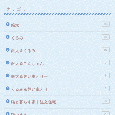
カテゴリー
107
銀太
105
くるみ
97
銀太＆くるみ
7
銀太＆ごんちゃん
8
銀太＆飼い主えりー
2
くるみ＆飼い主えりー
8
猫と暮らす家｜注文住宅
25
猫のえさ