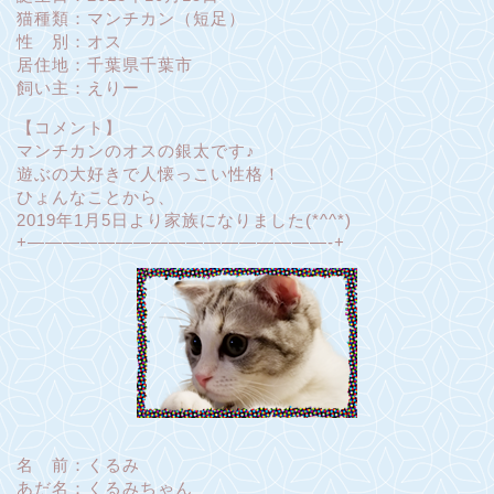
猫種類：マンチカン（短足）
性 別：オス
居住地：千葉県千葉市
飼い主：えりー
【コメント】
マンチカンのオスの銀太です♪
遊ぶの大好きで人懐っこい性格！
ひょんなことから、
2019年1月5日より家族になりました(*^^*)
+—————————————————-+
名 前：くるみ
あだ名：くるみちゃん