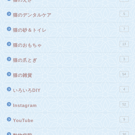
5
猫のデンタルケア
7
猫の砂＆トイレ
13
猫のおもちゃ
3
猫の爪とぎ
54
猫の雑貨
4
いろいろDIY
52
Instagram
9
YouTube
30