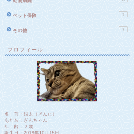
動物病院
3
ペット保険
9
その他
プロフィール
名 前：銀太（ぎんた）
あだ名：ぎんちゃん
年 齢：２歳
誕生日：2018年10月15日