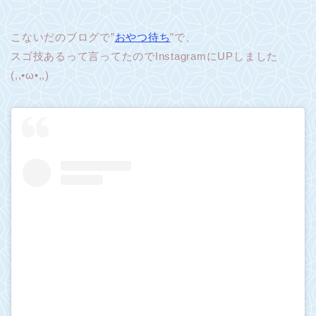
こないだのブログで”
おやつ待ち
”で、
スゴ技あるって言ってたのでInstagramにUPしました
(,,•ω•,,)