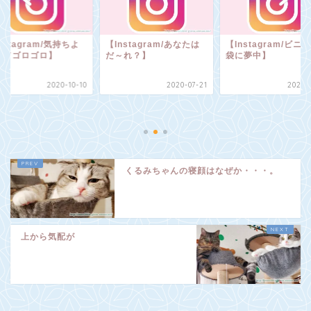
nstagram/あなたは
【Instagram/ビニール
～れ？】
袋に夢中】
2020-07-21
2020-11-04
【Instagram/気持
すぎてゴロゴロ】
2020-1
くるみちゃんの寝顔はなぜか・・・。
上から気配が